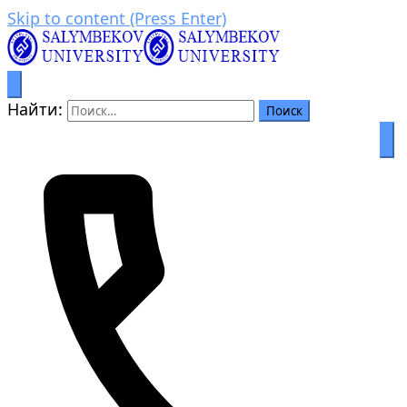
Skip to content (Press Enter)
Процветание через образование
Салымбеков университет
Найти: