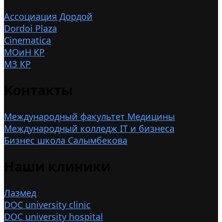
Ассоциация Дордой
Dordoi Plaza
Cinematica
МОиН КР
МЗ КР
Контакты
Международный факультет Медицины
Международный колледж IT и бизнеса
Бизнес школа Салымбекова
Наши клиники
Лазмед
DOC university clinic
DOC university hospital