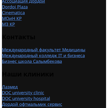
Ассоциация Дордой
Dordoi Plaza
Cinematica
МОиН КР
МЗ КР
Контакты
Международный факультет Медицины
Международный колледж IT и бизнеса
Бизнес школа Салымбекова
Наши клиники
Лазмед
DOC university clinic
DOC university hospital
Дордой офтмальмик сервис