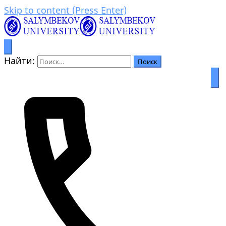
Skip to content (Press Enter)
Процветание через образование
Салымбеков университет
Найти: