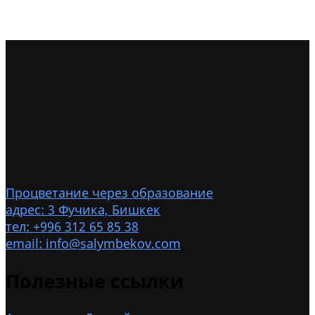
Процветание через образование
адрес: 3 Фучика, Бишкек
тел: +996 312 65 85 38
email: info@salymbekov.com
Полезные ссылки