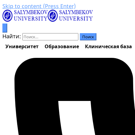
Skip to content (Press Enter)
Процветание через образование
Салымбеков университет
Найти:
Университет
Образование
Клиническая база