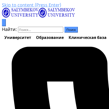
Skip to content (Press Enter)
Процветание через образование
Салымбеков университет
Найти:
Университет
Образование
Клиническая база