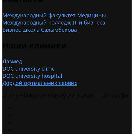
Международный факультет Медицины
Международный колледж IT и бизнеса
Бизнес школа Салымбекова
Наши клиники
Лазмед
DOC university clinic
DOC university hospital
Дордой офтмальмик сервис
© Salymbekov University 2019-2026 || almaz_cho