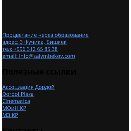
Процветание через образование
адрес: 3 Фучика, Бишкек
тел: +996 312 65 85 38
email: info@salymbekov.com
Полезные ссылки
Ассоциация Дордой
Dordoi Plaza
Cinematica
МОиН КР
МЗ КР
Контакты