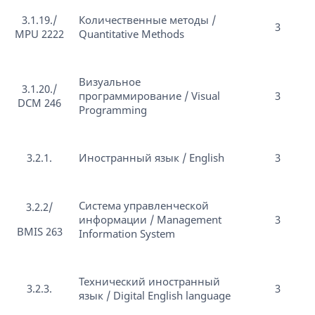
3.1.19./
Количественные методы /
3
MPU 2222
Quantitative Methods
Визуальное
3.1.20./
программирование / Visual
3
DCM 246
Programming
3.2.1.
Иностранный язык / English
3
Система управленческой
3.2.2/
информации / Management
3
BMIS 263
Information System
Технический иностранный
3.2.3.
3
язык / Digital English language