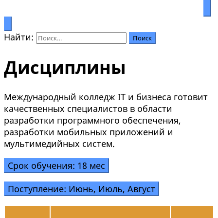
Процветание через образование
Салымбеков университет
Найти:
Дисциплины
Международный колледж IT и бизнеса готовит
качественных специалистов в области
разработки программного обеспечения,
разработки мобильных приложений и
мультимедийных систем.
Срок обучения: 18 мес
Поступление: Июнь, Июль, Август