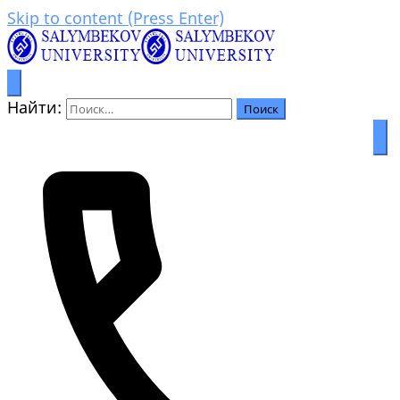
Skip to content (Press Enter)
Процветание через образование
Салымбеков университет
Найти: