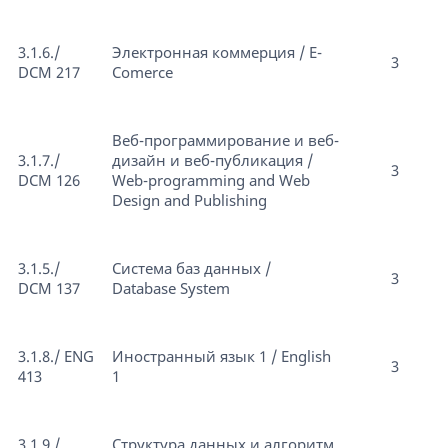
3.1.6./
Электронная коммерция / E-
3
DCM 217
Comerce
Веб-программирование и веб-
3.1.7./
дизайн и веб-публикация /
3
DCM 126
Web-programming and Web
Design and Publishing
3.1.5./
Cистема баз данных /
3
DCM 137
Database System
3.1.8./ ENG
Иностранный язык 1 / English
3
413
1
3.1.9./
Структура данных и алгоритм