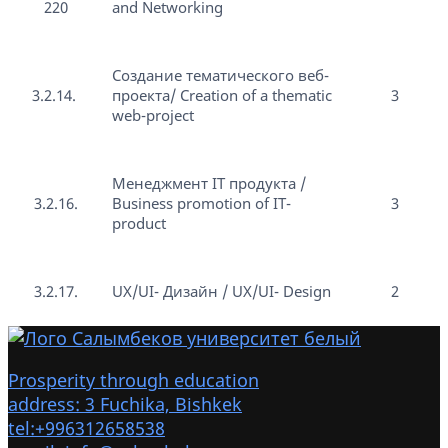
220
and Networking
Создание тематического веб-
3.2.14.
проекта/ Creation of a thematic
3
web-project
Менеджмент IT продукта /
3.2.16.
Business promotion of IT-
3
product
3.2.17.
UX/UI- Дизайн / UX/UI- Design
2
Prosperity through education
address: 3 Fuchika, Bishkek
tel:+996312658538