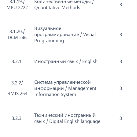
3.1.19./
Количественные методы /
3
MPU 2222
Quantitative Methods
Визуальное
3.1.20./
программирование / Visual
3
DCM 246
Programming
3.2.1.
Иностранный язык / English
3
Система управленческой
3.2.2/
информации / Management
3
BMIS 263
Information System
Технический иностранный
3.2.3.
3
язык / Digital English language