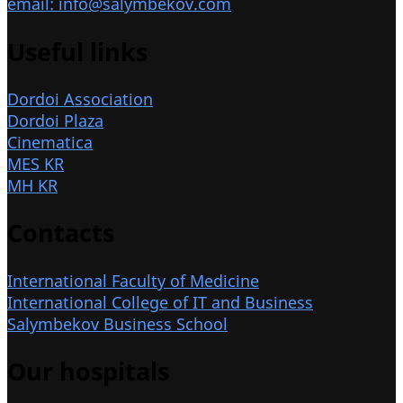
email: info@salymbekov.com
Useful links
Dordoi Association
Dordoi Plaza
Cinematica
MES KR
MH KR
Contacts
International Faculty of Medicine
International College of IT and Business
Salymbekov Business School
Our hospitals