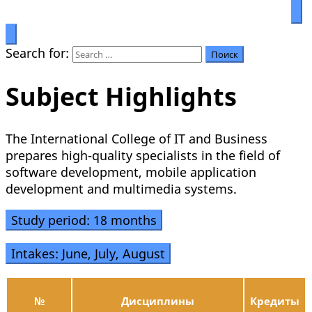
Prosperity through education
Салымбеков университет
Search for:
Subject Highlights
The International College of IT and Business
prepares high-quality specialists in the field of
software development, mobile application
development and multimedia systems.
Study period: 18 months
Intakes: June, July, August
№
Дисциплины
Кредиты