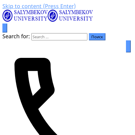
Skip to content (Press Enter)
Prosperity through education
Салымбеков университет
Search for: