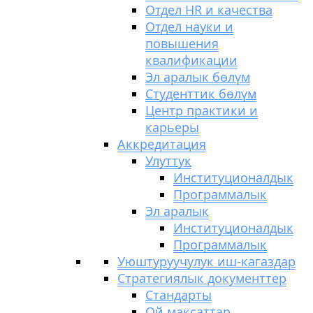
Отдел HR и качества
Отдел науки и
повышения
квалификации
Эл аралык бөлүм
Студенттик бөлүм
Центр практики и
карьеры
Аккредитация
Улуттук
Институционалдык
Программалык
Эл аралык
Институционалдык
Программалык
Уюштуруучулук иш-кагаздар
Стратегиялык документтер
Стандарты
Ой максаттар