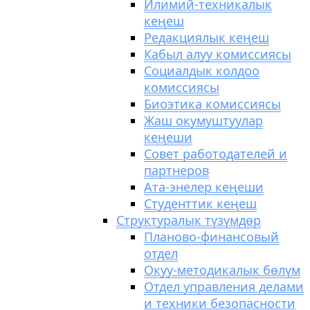
Илимий-техникалык
кеңеш
Редакциялык кеңеш
Кабыл алуу комиссиясы
Социалдык колдоо
комиссиясы
Биоэтика комиссиясы
Жаш окумуштуулар
кеңеши
Совет работодателей и
партнеров
Ата-энелер кеңеши
Студенттик кеңеш
Структуралык түзүмдөр
Планово-финансовый
отдел
Окуу-методикалык бөлүм
Отдел управления делами
и техники безопасности