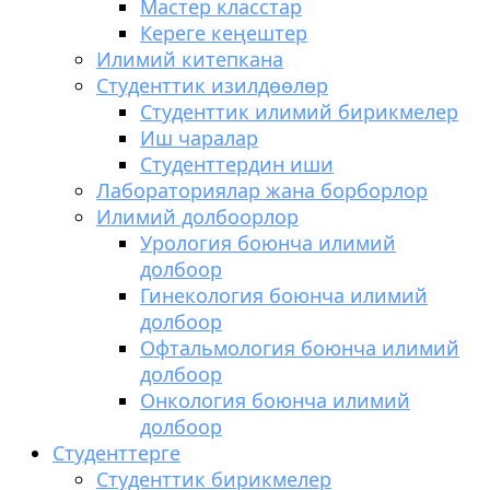
Мастер класстар
Кереге кеңештер
Илимий китепкана
Студенттик изилдөөлөр
Студенттик илимий бирикмелер
Иш чаралар
Студенттердин иши
Лабораториялар жана борборлор
Илимий долбоорлор
Урология боюнча илимий
долбоор
Гинекология боюнча илимий
долбоор
Офтальмология боюнча илимий
долбоор
Онкология боюнча илимий
долбоор
Студенттерге
Студенттик бирикмелер