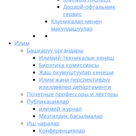
Дордой-офтальмик
сервис
Клиникалар менен
макулдашуулар
Илим
Башкаруу органдары
Илимий-техникалык кеңеш
Биоэтика комиссиясы
Жаш окумуштуулар кеңеши
Илим жана перспективдүү
изилдөөлөр департаменти
Почетные профессоры и лекторы
Публикациялар
илимий журнал
Мезгилдик басылмалар
Иш чаралар
Конференциялар