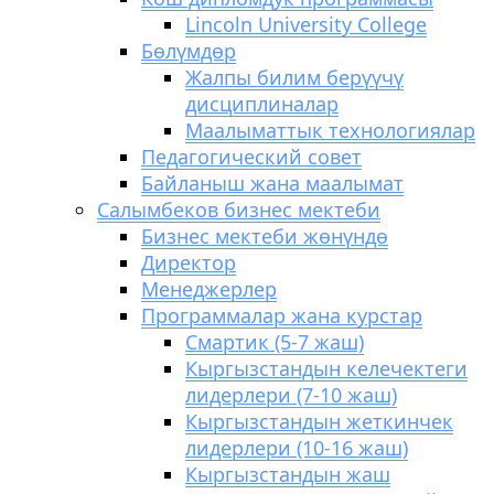
Lincoln University College
Бөлүмдөр
Жалпы билим берүүчү
дисциплиналар
Маалыматтык технологиялар
Педагогический совет
Байланыш жана маалымат
Салымбеков бизнес мектеби
Бизнес мектеби жөнүндө
Директор
Менеджерлер
Программалар жана курстар
Смартик (5-7 жаш)
Кыргызстандын келечектеги
лидерлери (7-10 жаш)
Кыргызстандын жеткинчек
лидерлери (10-16 жаш)
Кыргызстандын жаш