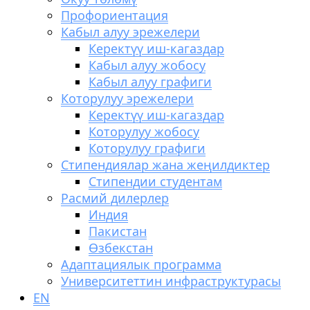
Профориентация
Кабыл алуу эрежелери
Керектүү иш-кагаздар
Кабыл алуу жобосу
Кабыл алуу графиги
Которулуу эрежелери
Керектүү иш-кагаздар
Которулуу жобосу
Которулуу графиги
Стипендиялар жана жеңилдиктер
Стипендии студентам
Расмий дилерлер
Индия
Пакистан
Өзбекстан
Адаптациялык программа
Университеттин инфраструктурасы
EN