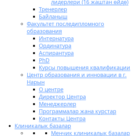
лидерлери (16 жаштан өйдө)
Тренерлер
Байланыш
Факультет последипломного
образования
Интернатура
Ординатура
Аспирантура
PhD
Курсы повышения квалификации
Центр образования и инновации в г.
Нарын
О центре
Директор Центра
Менеджерлер
Программалар жана курстар
Контакты Центра
Клиникалык базалар
Менчик клиникалык базалар