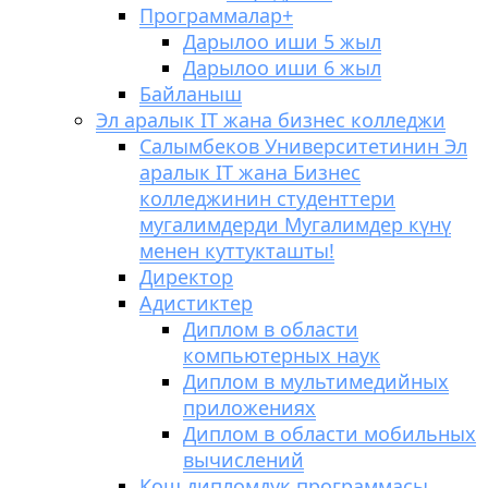
Программалар
+
Дарылоо иши 5 жыл
Дарылоо иши 6 жыл
Байланыш
Эл аралык IT жана бизнес колледжи
Салымбеков Университетинин Эл
аралык IT жана Бизнес
колледжинин студенттери
мугалимдерди Мугалимдер күнү
менен куттукташты!
Директор
Адистиктер
Диплом в области
компьютерных наук
Диплом в мультимедийных
приложениях
Диплом в области мобильных
вычислений
Кош дипломдук программасы