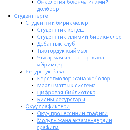
Онкология боюнча илимий
долбоор
Студенттерге
Студенттик бирикмелер
Студенттик кеңеш
Студенттик илимий бирикмелер
Дебаттык клуб
Тьютордук кыймыл
Чыгармачыл топтор жана
ийримдер
Ресурстук база
Көрсөтмөлөр жана жоболор
Маалыматтык система
Цифровая библиотека
Билим ресурстары
Окуу графиктери
Окуу процессинин графиги
Модуль жана экзамендердин
графиги