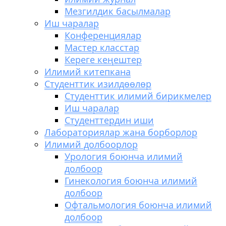
Мезгилдик басылмалар
Иш чаралар
Конференциялар
Мастер класстар
Кереге кеңештер
Илимий китепкана
Студенттик изилдөөлөр
Студенттик илимий бирикмелер
Иш чаралар
Студенттердин иши
Лабораториялар жана борборлор
Илимий долбоорлор
Урология боюнча илимий
долбоор
Гинекология боюнча илимий
долбоор
Офтальмология боюнча илимий
долбоор