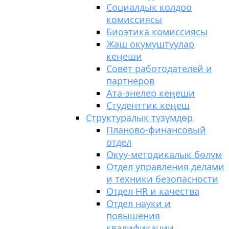
Социалдык колдоо
комиссиясы
Биоэтика комиссиясы
Жаш окумуштуулар
кеңеши
Совет работодателей и
партнеров
Ата-энелер кеңеши
Студенттик кеңеш
Структуралык түзүмдөр
Планово-финансовый
отдел
Окуу-методикалык бөлүм
Отдел управления делами
и техники безопасности
Отдел HR и качества
Отдел науки и
повышения
квалификации