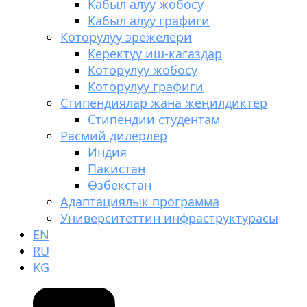
Кабыл алуу жобосу
Кабыл алуу графиги
Которулуу эрежелери
Керектүү иш-кагаздар
Которулуу жобосу
Которулуу графиги
Стипендиялар жана жеңилдиктер
Стипендии студентам
Расмий дилерлер
Индия
Пакистан
Өзбекстан
Адаптациялык программа
Университеттин инфраструктурасы
EN
RU
KG