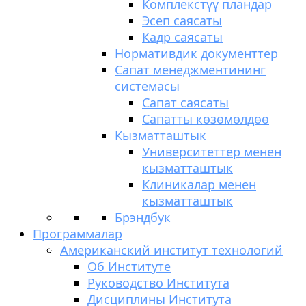
Комплекстүү пландар
Эсеп саясаты
Кадр саясаты
Нормативдик документтер
Сапат менеджментининг
системасы
Сапат саясаты
Сапатты көзөмөлдөө
Кызматташтык
Университеттер менен
кызматташтык
Клиникалар менен
кызматташтык
Брэндбук
Программалар
Американский институт технологий
Об Институте
Руководство Института
Дисциплины Института