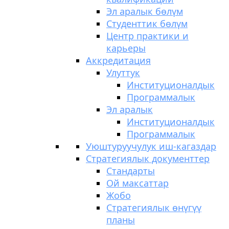
Эл аралык бөлүм
Студенттик бөлүм
Центр практики и
карьеры
Аккредитация
Улуттук
Институционалдык
Программалык
Эл аралык
Институционалдык
Программалык
Уюштуруучулук иш-кагаздар
Стратегиялык документтер
Стандарты
Ой максаттар
Жобо
Стратегиялык өнүгүү
планы