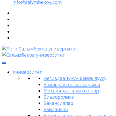
info@salymbekov.com
Билим аркылуу өркүндөө
Салымбеков университет
Университет
Негиздөөчүнүн кайрылуусу
Университеттин тарыхы
Миссия жана максаттар
Видеоролики
Вакансиялар
Байланыш
Университеттин структурасы