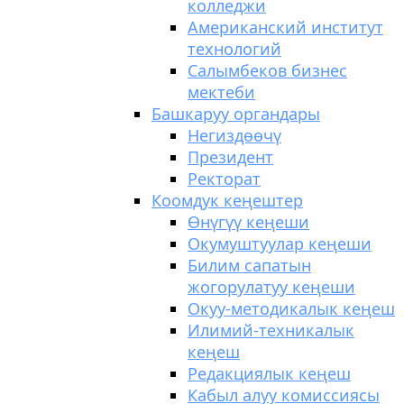
колледжи
Американский институт
технологий
Салымбеков бизнес
мектеби
Башкаруу органдары
Негиздөөчү
Президент
Ректорат
Коомдук кеңештер
Өнүгүү кеңеши
Окумуштуулар кеңеши
Билим сапатын
жогорулатуу кеңеши
Окуу-методикалык кеңеш
Илимий-техникалык
кеңеш
Редакциялык кеңеш
Кабыл алуу комиссиясы