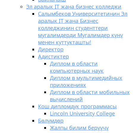
Эл аралык IT жана бизнес колледжи
Салымбеков Университетинин Эл
аралык IT жана Бизнес
колледжинин студенттери
мугалимдерди Мугалимдер күнү
менен куттукташты!
Директор
Адистиктер
Диплом в области
компьютерных наук
Диплом в мультимедийных
приложениях
Диплом в области мобильных
вычислений
Кош дипломдук программасы
Lincoln University College
Бөлүмдөр
Жалпы билим берүүчү