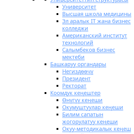
Университет
Высшая школа медицины
Эл аралык IT жана бизнес
колледжи
Американский институт
технологий
Салымбеков бизнес
мектеби
Башкаруу органдары
Негиздөөчү
Президент
Ректорат
Коомдук кеңештер
Өнүгүү кеңеши
Окумуштуулар кеңеши
Билим сапатын
жогорулатуу кеңеши
Окуу-методикалык кеңеш