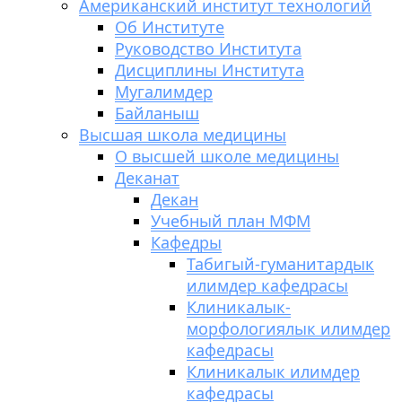
Американский институт технологий
Об Институте
Руководство Института
Дисциплины Института
Мугалимдер
Байланыш
Высшая школа медицины
О высшей школе медицины
Деканат
Декан
Учебный план МФМ
Кафедры
Табигый-гуманитардык
илимдер кафедрасы
Клиникалык-
морфологиялык илимдер
кафедрасы
Клиникалык илимдер
кафедрасы