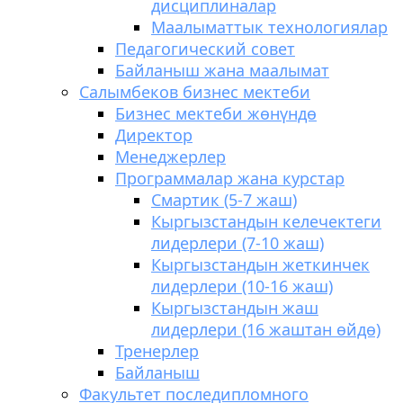
дисциплиналар
Маалыматтык технологиялар
Педагогический совет
Байланыш жана маалымат
Салымбеков бизнес мектеби
Бизнес мектеби жөнүндө
Директор
Менеджерлер
Программалар жана курстар
Смартик (5-7 жаш)
Кыргызстандын келечектеги
лидерлери (7-10 жаш)
Кыргызстандын жеткинчек
лидерлери (10-16 жаш)
Кыргызстандын жаш
лидерлери (16 жаштан өйдө)
Тренерлер
Байланыш
Факультет последипломного