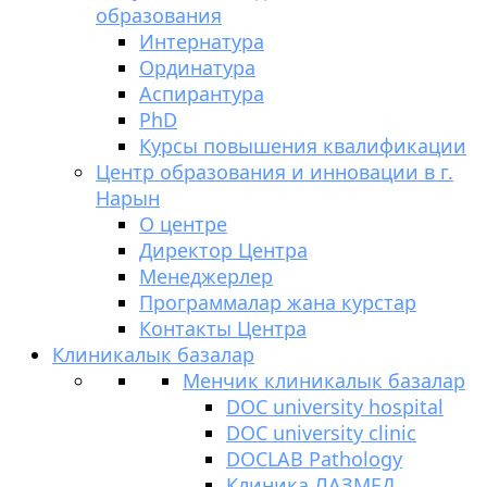
образования
Интернатура
Ординатура
Аспирантура
PhD
Курсы повышения квалификации
Центр образования и инновации в г.
Нарын
О центре
Директор Центра
Менеджерлер
Программалар жана курстар
Контакты Центра
Клиникалык базалар
Менчик клиникалык базалар
DOC university hospital
DOC university clinic
DOCLAB Pathology
Клиника ЛАЗМЕД