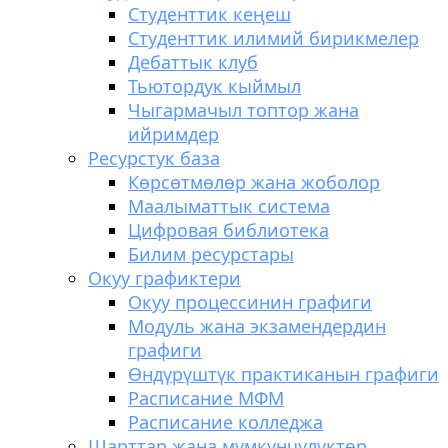
Студенттик кеңеш
Студенттик илимий бирикмелер
Дебаттык клуб
Тьютордук кыймыл
Чыгармачыл топтор жана
ийримдер
Ресурстук база
Көрсөтмөлөр жана жоболор
Маалыматтык система
Цифровая библиотека
Билим ресурстары
Окуу графиктери
Окуу процессинин графиги
Модуль жана экзамендердин
графиги
Өндүрүштүк практиканын графиги
Расписание МФМ
Расписание колледжа
Шарттар жана мүмкүнчүлүктөр