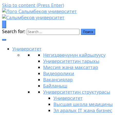
Skip to content (Press Enter)
Билим аркылуу өркүндөө
Салымбеков университет
Search for:
Университет
Негиздөөчүнүн кайрылуусу
Университеттин тарыхы
Миссия жана максаттар
Видеоролики
Вакансиялар
Байланыш
Университеттин структурасы
Университет
Высшая школа медицины
Эл аралык IT жана бизнес