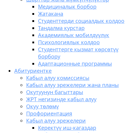
Медициналык борбор
Жатакана
Студенттерди социалдык колдоо
Тандалма курстар
Академиялык мобилдүүлүк
Психологиялык колдоо
Студенттерге кызмат көрсөтүү
борбору
Адаптационные программы
Абитуриентке
Кабыл алуу комиссиясы
Кабыл алуу эрежелери жана планы
Окутуунун багыттары
ЖРТ негизинде кабыл алуу
Окуу төлөмү
Профориентация
Кабыл алуу эрежелери
Керектүү иш-кагаздар