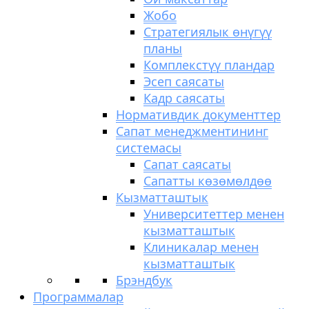
Жобо
Стратегиялык өнүгүү
планы
Комплекстүү пландар
Эсеп саясаты
Кадр саясаты
Нормативдик документтер
Сапат менеджментининг
системасы
Сапат саясаты
Сапатты көзөмөлдөө
Кызматташтык
Университеттер менен
кызматташтык
Клиникалар менен
кызматташтык
Брэндбук
Программалар