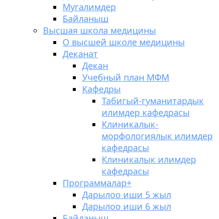
Мугалимдер
Байланыш
Высшая школа медицины
О высшей школе медицины
Деканат
Декан
Учебный план МФМ
Кафедры
Табигый-гуманитардык
илимдер кафедрасы
Клиникалык-
морфологиялык илимдер
кафедрасы
Клиникалык илимдер
кафедрасы
Программалар
+
Дарылоо иши 5 жыл
Дарылоо иши 6 жыл
Байланыш