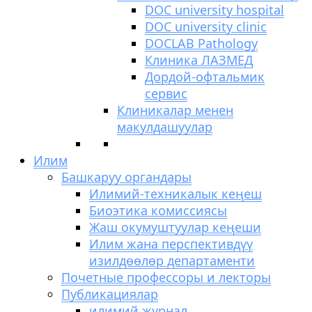
DOC university hospital
DOC university clinic
DOCLAB Pathology
Клиника ЛАЗМЕД
Дордой-офтальмик
сервис
Клиникалар менен
макулдашуулар
Илим
Башкаруу органдары
Илимий-техникалык кеңеш
Биоэтика комиссиясы
Жаш окумуштуулар кеңеши
Илим жана перспективдүү
изилдөөлөр департаменти
Почетные профессоры и лекторы
Публикациялар
илимий журнал