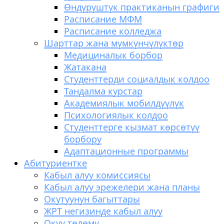
Өндүрүштүк практиканын графиги
Расписание МФМ
Расписание колледжа
Шарттар жана мүмкүнчүлүктөр
Медициналык борбор
Жатакана
Студенттерди социалдык колдоо
Тандалма курстар
Академиялык мобилдүүлүк
Психологиялык колдоо
Студенттерге кызмат көрсөтүү
борбору
Адаптационные программы
Абитуриентке
Кабыл алуу комиссиясы
Кабыл алуу эрежелери жана планы
Окутуунун багыттары
ЖРТ негизинде кабыл алуу
Окуу төлөмү