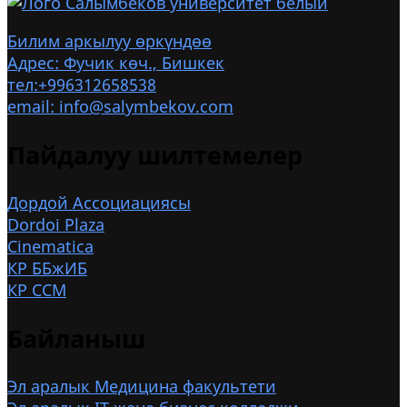
Билим аркылуу өркүндөө
Адрес: Фучик көч., Бишкек
тел:+996312658538
email: info@salymbekov.com
Пайдалуу шилтемелер
Дордой Ассоциациясы
Dordoi Plaza
Cinematica
КР ББжИБ
КР ССМ
Байланыш
Эл аралык Медицина факультети