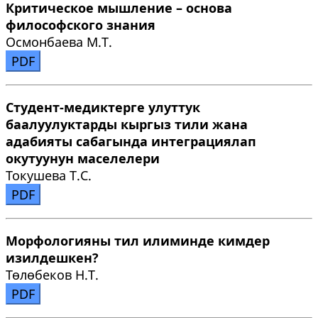
Критическое мышление – основа
философского знания
Осмонбаева М.Т.
PDF
Студент-медиктерге улуттук
баалуулуктарды кыргыз тили жана
адабияты сабагында интеграциялап
окутуунун маселелери
Токушева Т.С.
PDF
Морфологияны тил илиминде кимдер
изилдешкен?
Төлөбеков Н.Т.
PDF