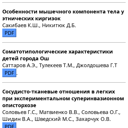
Особенности мышечного компонента тела у
этнических киргизок
Сакибаев К.Ш., Никитюк Д.Б.
PDF
Соматотипологические характеристики
детей города Ош
Саттаров А.Э., Тулекеев Т.М., Джолдошева Г.Т
PDF
.
Сосудисто-тканевые отношения в легких
при экспериментальном суперинвазионном
описторхозе
Соловьев Г.С., Матвиенко В.В., Соловьева О.Г.,
Шидин В.А., Шведский М.С., Захарчук О.В.
PDF