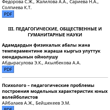
Федорова С.Ж., Жалилова А.А., Сариева Н.А.,
Солпиева К.Т.
PDF
III. ПЕДАГОГИЧЕСКИЕ, ОБЩЕСТВЕННЫЕ И
ГУМАНИТАРНЫЕ НАУКИ
Адамдардын физикалык абалы жана
темпераментине жараша кыргыз улуттук
оюндарынын ойнолушу
Абдырасулова Э.К., Акылбекова А.А.
PDF
Психолого – педагогические проблемы
построения модельных характеристик юных
волейболистов
Айбалаев А.Ж., Бейшекеев Э.М.
PDF