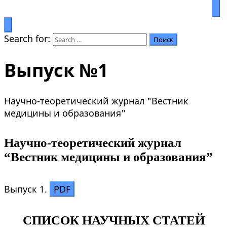
Билим аркылуу өркүндөө
Салымбеков университет
Search for:
Выпуск №1
Научно-теоретический журнал "Вестник
медицины и образования"
Научно-теоретический журнал
“Вестник медицины и образования”
Выпуск 1.
PDF
СПИСОК НАУЧНЫХ СТАТЕЙ