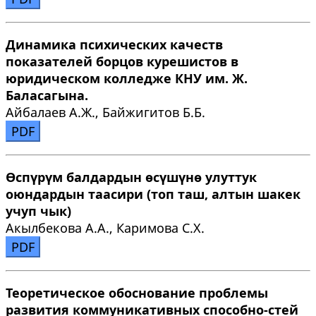
Динамика психических качеств
показателей борцов курешистов в
юридическом колледже КНУ им. Ж.
Баласагына.
Айбалаев А.Ж., Байжигитов Б.Б.
PDF
Өспүрүм балдардын өсүшүнө улуттук
оюндардын таасири (топ таш, алтын шакек
учуп чык)
Акылбекова А.А., Каримова С.Х.
PDF
Теоретическое обоснование проблемы
развития коммуникативных cпособно-стей