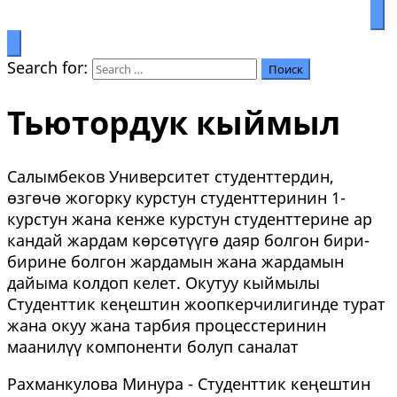
Билим аркылуу өркүндөө
Салымбеков университет
Search for:
Тьютордук кыймыл
Салымбеков Университет студенттердин,
өзгөчө жогорку курстун студенттеринин 1-
курстун жана кенже курстун студенттерине ар
кандай жардам көрсөтүүгө даяр болгон бири-
бирине болгон жардамын жана жардамын
дайыма колдоп келет. Окутуу кыймылы
Студенттик кеңештин жоопкерчилигинде турат
жана окуу жана тарбия процесстеринин
маанилүү компоненти болуп саналат
Рахманкулова Минура - Студенттик кеңештин