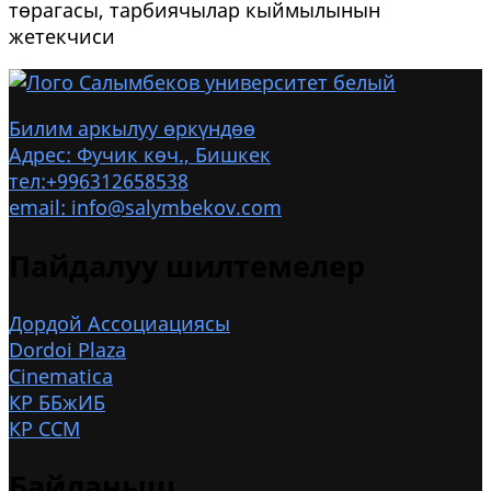
төрагасы, тарбиячылар кыймылынын
жетекчиси
Билим аркылуу өркүндөө
Адрес: Фучик көч., Бишкек
тел:+996312658538
email: info@salymbekov.com
Пайдалуу шилтемелер
Дордой Ассоциациясы
Dordoi Plaza
Cinematica
КР ББжИБ
КР ССМ
Байланыш