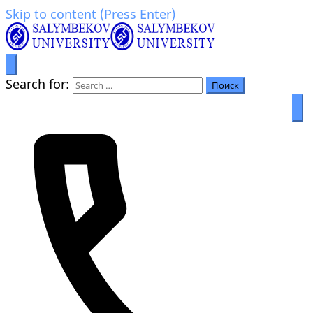
Skip to content (Press Enter)
Билим аркылуу өркүндөө
Салымбеков университет
Search for: