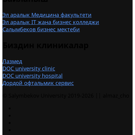
Эл аралык Медицина факультети
Эл аралык IT жана бизнес колледжи
Салымбеков бизнес мектеби
Биздин клиникалар
Лазмед
DOC university clinic
DOC university hospital
Дордой офтальмик сервис
© Salymbekov University 2019-2026 || almaz_cho