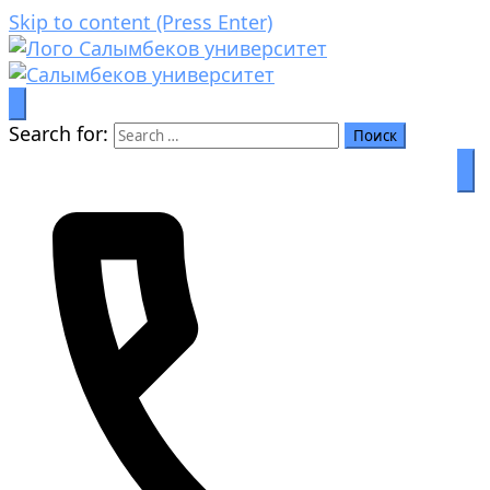
Skip to content (Press Enter)
Билим аркылуу өркүндөө
Салымбеков университет
Search for: