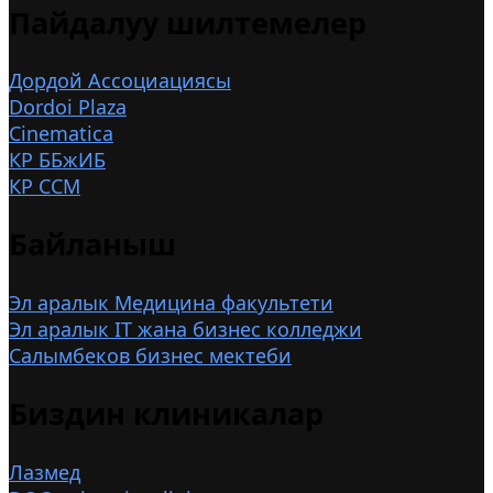
Пайдалуу шилтемелер
Дордой Ассоциациясы
Dordoi Plaza
Cinematica
КР ББжИБ
КР ССМ
Байланыш
Эл аралык Медицина факультети
Эл аралык IT жана бизнес колледжи
Салымбеков бизнес мектеби
Биздин клиникалар
Лазмед