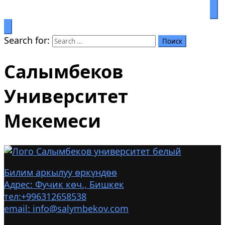
Билим аркылуу өркүндөө
Салымбеков университет
Search for:
Салымбеков
Университет
Мекемеси
Билим аркылуу өркүндөө
Адрес: Фучик көч., Бишкек
тел:+996312658538
email: info@salymbekov.com