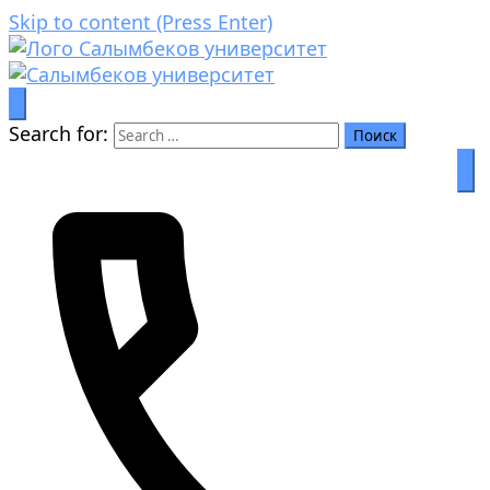
Skip to content (Press Enter)
Билим аркылуу өркүндөө
Салымбеков университет
Search for: