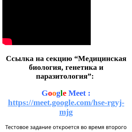
Ссылка на секцию “Медицинская
биология, генетика и
паразитология”:
G
o
o
g
l
e
Meet :
https://meet.google.com/hse-rgyj-
mjg
Тестовое задание откроется во время второго