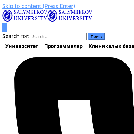
Skip to content (Press Enter)
Билим аркылуу өркүндөө
Салымбеков университет
Search for:
Университет
Программалар
Клиникалык баз