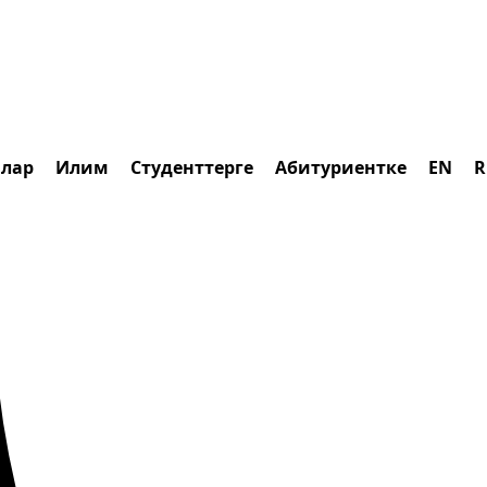
алар
Илим
Студенттерге
Абитуриентке
EN
R