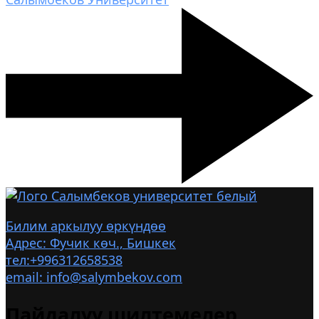
Билим аркылуу өркүндөө
Адрес: Фучик көч., Бишкек
тел:+996312658538
email: info@salymbekov.com
Пайдалуу шилтемелер