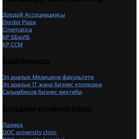
Дордой Ассоциациясы
Dordoi Plaza
Cinematica
КР ББжИБ
КР ССМ
Байланыш
Эл аралык Медицина факультети
Эл аралык IT жана бизнес колледжи
Салымбеков бизнес мектеби
Биздин клиникалар
Лазмед
DOC university clinic