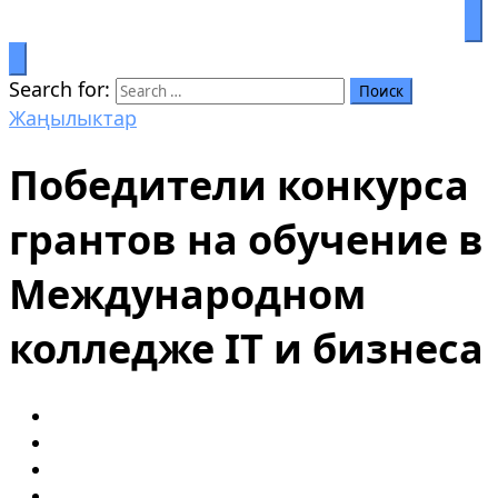
Билим аркылуу өркүндөө
Салымбеков университет
Search for:
Жаңылыктар
Победители конкурса
грантов на обучение в
Международном
колледже IT и бизнеса