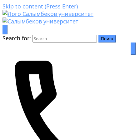
Skip to content (Press Enter)
Билим аркылуу өркүндөө
Салымбеков университет
Search for: