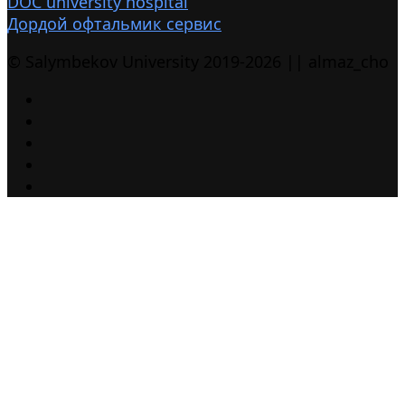
DOC university hospital
Дордой офтальмик сервис
© Salymbekov University 2019-2026 || almaz_cho