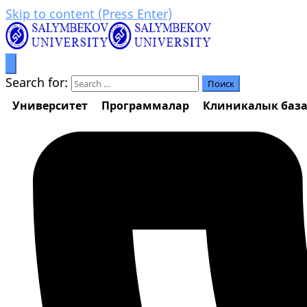
Skip to content (Press Enter)
Билим аркылуу өркүндөө
Салымбеков университет
Search for:
Университет
Программалар
Клиникалык баз