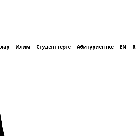
алар
Илим
Студенттерге
Абитуриентке
EN
R