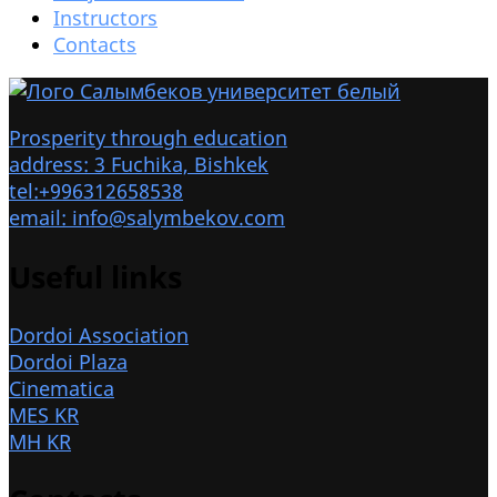
Instructors
Contacts
Prosperity through education
address: 3 Fuchika, Bishkek
tel:+996312658538
email: info@salymbekov.com
Useful links
Dordoi Association
Dordoi Plaza
Cinematica
MES KR
MH KR