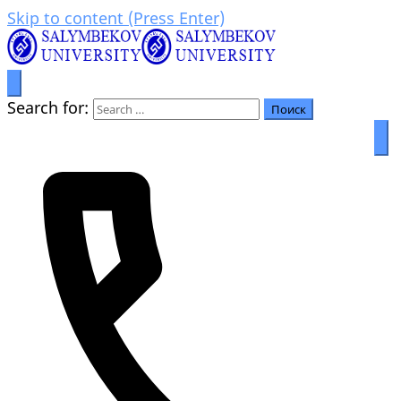
Skip to content (Press Enter)
Prosperity through education
Салымбеков университет
Search for: