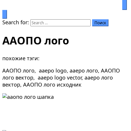
Prosperity through education
Салымбеков университет
Search for:
ААОПО лого
похожие тэги:
ААОПО лого, aaepo logo, aaepo лого, ААОПО
лого вектор, aaepo logo vector, aaepo лого
вектор, ААОПО лого исходник