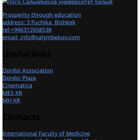
Prosperity through education
address: 3 Fuchika, Bishkek
tel:+996312658538
email: info@salymbekov.com
Useful links
Dordoi Association
Dordoi Plaza
Cinematica
MES KR
MH KR
Contacts
International Faculty of Medicine