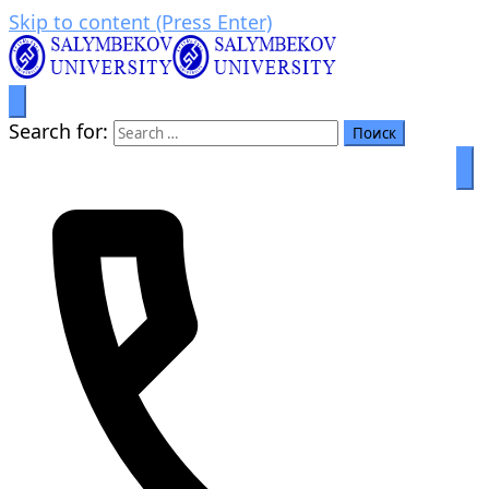
Skip to content (Press Enter)
Prosperity through education
Салымбеков университет
Search for: