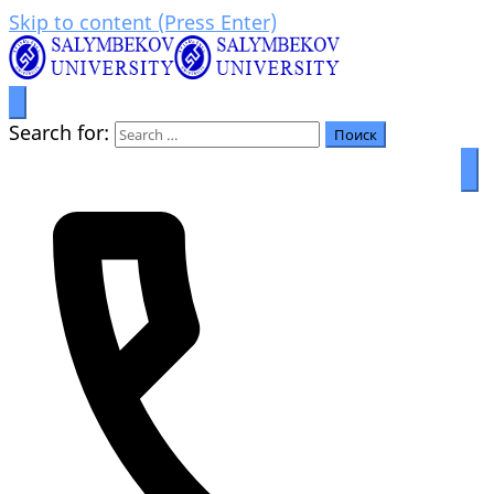
Skip to content (Press Enter)
Prosperity through education
Салымбеков университет
Search for: