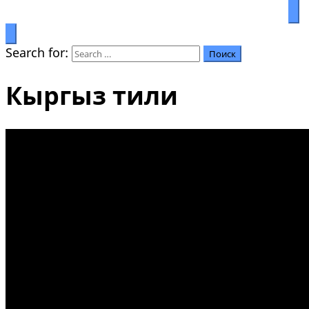
Prosperity through education
Салымбеков университет
Search for:
Кыргыз тили